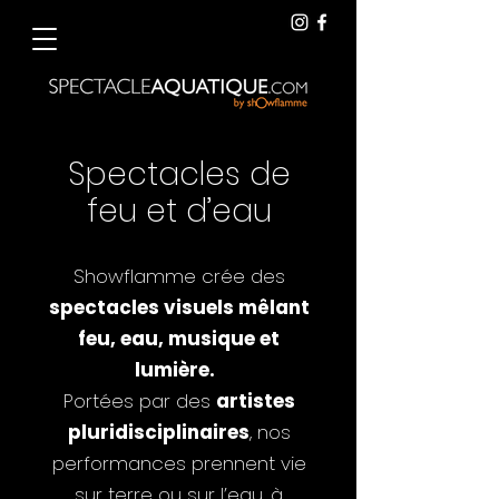
Spectacles de
feu et d’eau
Showflamme crée des
spectacles visuels mêlant
feu, eau, musique et
lumière.
Portées par des
artistes
pluridisciplinaires
, nos
performances prennent vie
sur terre ou sur l’eau, à