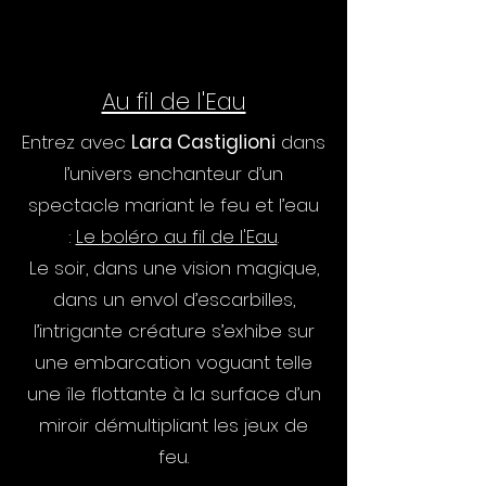
Au fil de l'Eau
Entrez avec
Lara Castiglioni
dans
l’univers enchanteur d’un
spectacle mariant le feu et l’eau
:
Le boléro au fil de l'Eau
.
Le soir, dans une vision magique,
dans un envol d’escarbilles,
l’intrigante créature s’exhibe sur
une embarcation voguant telle
une île flottante à la surface d’un
miroir démultipliant les jeux de
feu.