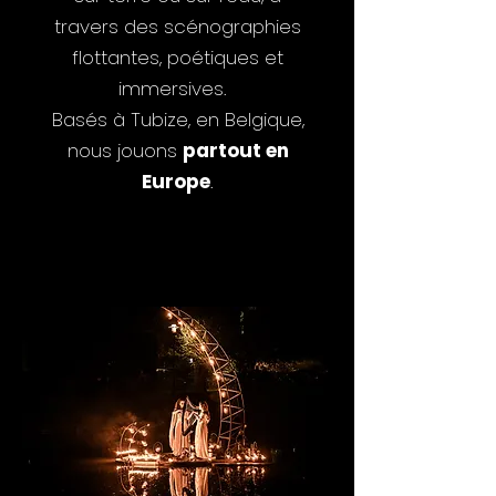
travers des scénographies
flottantes, poétiques et
immersives.
Basés à Tubize, en Belgique,
nous jouons
partout en
Europe
.